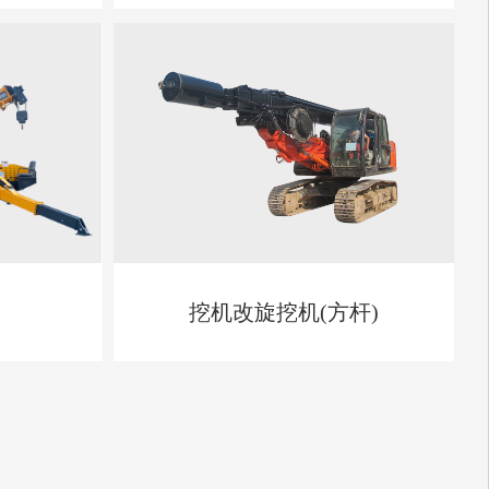
挖机改旋挖机(方杆)