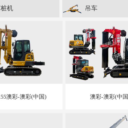
打桩机
吊车
55澳彩-澳彩(中国)
澳彩-澳彩(中国