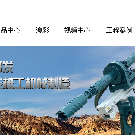
产品中心
澳彩
视频中心
工程案例