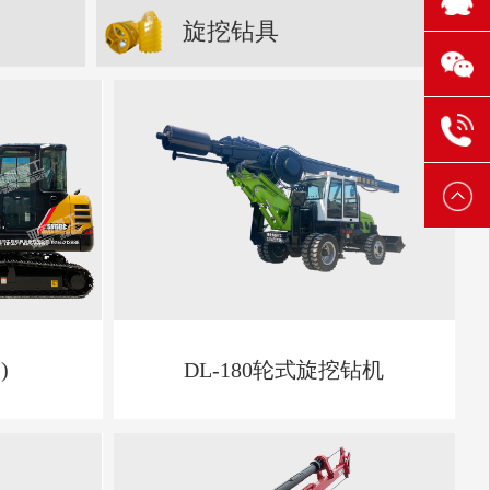
旋挖钻具
1106
131
304
6521
131
3888
6521
3888
)
DL-180轮式旋挖钻机