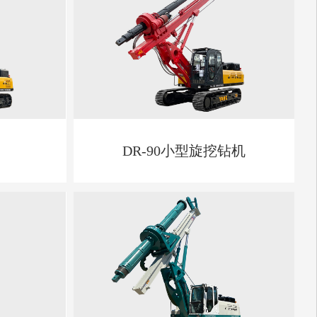
DR-90小型旋挖钻机