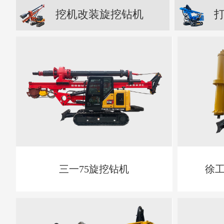
挖机改装旋挖钻机
三一75旋挖钻机
徐工