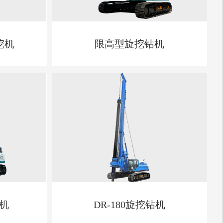
挖机
限高型旋挖钻机
钻机
DR-180旋挖钻机