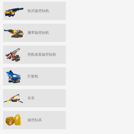
轮式旋挖钻机
履带旋挖钻机
挖机改装旋挖钻机
打桩机
吊车
旋挖钻具