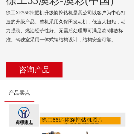
徐工55澳彩-澳彩(中国)
徐工XE55E挖掘机升级旋挖钻机是我公司以客户为中心打
造的升级产品。整机采用久保田发动机，低速大扭矩，动
力强劲、燃油经济性好。无需后处理即可满足欧5排放标
准。驾驶室采用一体式钢结构设计，结构安全可靠。
咨询产品
产品卖点