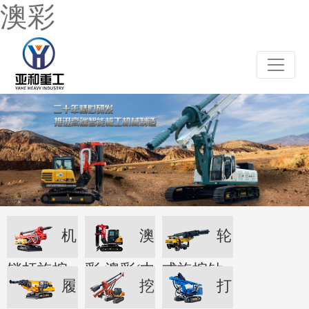
澳彩
机
澳
轮
锁杆旋挖
彩-澳彩(中
式旋挖钻
履
挖
打
机
国)
机