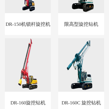
DR-150机锁杆旋挖机
限高型旋挖钻机
DR-160旋挖钻机
DR-160C 旋挖钻机