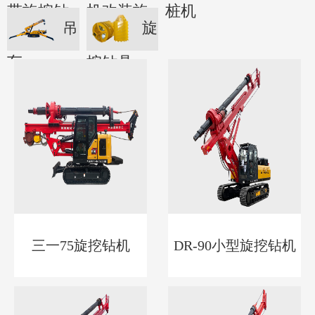
带旋挖钻
机改装旋
桩机
吊
旋
机
挖钻机
车
挖钻具
三一75旋挖钻机
DR-90小型旋挖钻机