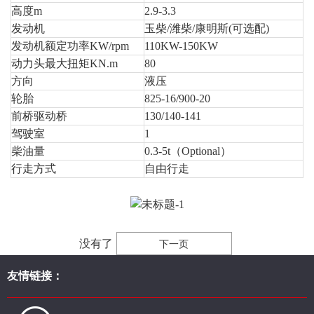
高度m
2.9-3.3
发动机
玉柴/潍柴/康明斯(可选配)
发动机额定功率KW/rpm
110KW-150KW
动力头最大扭矩KN.m
80
方向
液压
轮胎
825-16/900-20
前桥驱动桥
130/140-141
驾驶室
1
柴油量
0.3-5t（Optional）
行走方式
自由行走
没有了
下一页
友情链接：