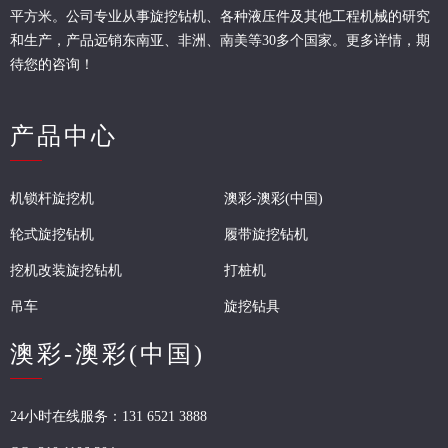
平方米。公司专业从事旋挖钻机、各种液压件及其他工程机械的研究
和生产，产品远销东南亚、非洲、南美等30多个国家。更多详情，期
待您的咨询！
产品中心
机锁杆旋挖机
澳彩-澳彩(中国)
轮式旋挖钻机
履带旋挖钻机
挖机改装旋挖钻机
打桩机
吊车
旋挖钻具
澳彩-澳彩(中国)
24小时在线服务：131 6521 3888