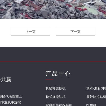
上一页
下一页
产品中心
·共赢
机锁杆旋挖机
澳彩-澳彩(中
地区代表性桩工
轮式旋挖钻机
履带旋挖钻
公司专业从事旋挖
挖机改装旋挖钻机
打桩机