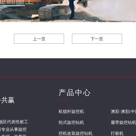
上一页
下一页
产品中心
·共赢
机锁杆旋挖机
澳彩-澳彩(中
地区代表性桩工
轮式旋挖钻机
履带旋挖钻
公司专业从事旋挖
挖机改装旋挖钻机
打桩机