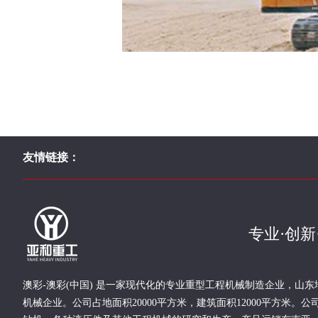
友情链接：
专业·创新
现代化的专业重型
工程
机械制造企业，山东
澳彩-澳彩(中国) 是一家
机械企业。
公司占地面积20000平方米，建筑面积12000平方米。