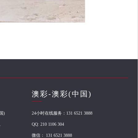
澳彩-澳彩(中国)
国)
24小时在线服务：131 6521 3888
机
QQ:
210 1106 304
微信：
131 6521 3888